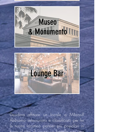
Museo
& Monumento
Lounge Bar
Desidera affittare un locale a Milano?
Abbiamo selezionato e classificato per lei
le nostre location partner più popolari in
base al tipo di luogo: un battello per una