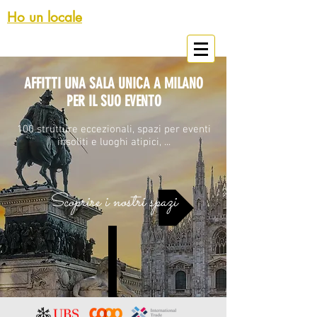
Ho un locale
Spazi Eventi Milano
AFFITTI UNA SALA UNICA A MILANO
PER IL SUO EVENTO
100 strutture eccezionali, spazi per eventi
insoliti e luoghi atipici, ...
Scoprire i nostri spazi