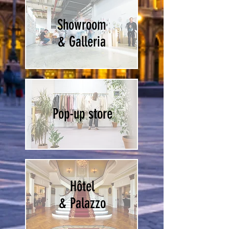
Showroom
& Galleria
Pop-up store
Hôtel
& Palazzo