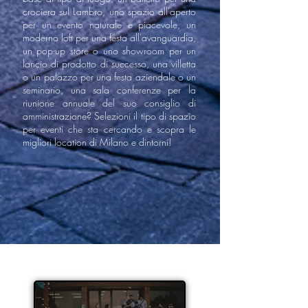
crociera sul Lambro, uno spazio all'aperto
per un evento naturale e piacevole, un
moderno loft per una festa all'avanguardia,
un pop-up store o uno showroom per un
lancio di prodotto di successo, una villetta
o un palazzo per una festa aziendale o un
seminario, una sala conferenze per la
riunione annuale del suo consiglio di
amministrazione? Selezioni il tipo di spazio
per eventi che sta cercando e scopra le
migliori location di Milano e dintorni!
Cocktail aziendale, Bar Mitzvah, Gala
studentesco...