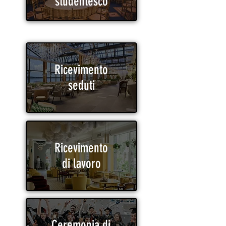
studentesco
Ricevimento
seduti
Ricevimento seduti
Ricevimento
di lavoro
Ceremonia di