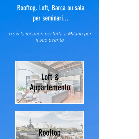
Rooftop, Loft, Barca ou sala
per seminari...
Trovi la location perfetta a Milano per
il suo evento
Loft &
Appartemento
Rooftop