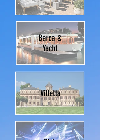
Barca &
Yacht
Villetta