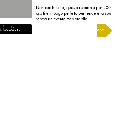
Non cerchi oltre, questo ristorante per 200
ospiti è il luogo perfetto per rendere la sua
serata un evento memorabile.
 location
Richiedere un preventivo
INFORMAZIONI
Note legali
Termini e condizioni d'uso