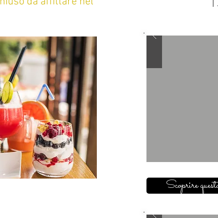
chiuso da affittare nel
I
Scoprire questa