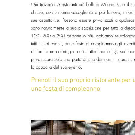
Qui troverà i 5 ristoranti più belli di Milano. Che il su
chiuso, con un tema accogliente o più festoso, i nostri 
sue aspettative. Possono essere privatizzati a qualsias
sono naturalmente a sua disposizione per tutta la durata
100, 200 o 300 persone o più, abbiamo selezionato qu
tutti i suoi eventi, dalle feste di compleanno agli eventi
di fornire un catering o un intrattenimento (DJ, spettaco
privatizzare solo una parte di uno dei nostri ristoranti,
la capacità del suo evento.
Prenoti il suo proprio ristorante per 
una festa di compleanno