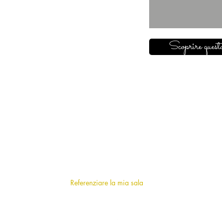
Scoprire questa
SU DI NOI
Chi siamo
?
F.A.Q (frequently asked questions)
Referenziare la mia sala