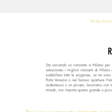
Spazi Eventi Milano
Per tipo di loc
R
Sta cercando un ristorante a Milano per 
selezionato i migliori ristoranti di Milano
soddisfano tutte le esigenze, ce ne sono d
Porta Venezia o nel festoso quartiere Nav
studentesca o un privato, lavoriamo con tu
mitzah, non importa quanto grande o piccol