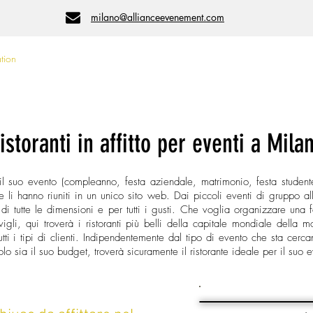
milano@allianceevenement.com
ation
Per tipo di evento
Per numero di persone
istoranti in affitto per eventi a Mila
il suo evento (compleanno, festa aziendale, matrimonio, festa student
 e li hanno riuniti in un unico sito web. Dai piccoli eventi di gruppo all
i tutte le dimensioni e per tutti i gusti. Che voglia organizzare una f
igli, qui troverà i ristoranti più belli della capitale mondiale della
tti i tipi di clienti. Indipendentemente dal tipo di evento che sta cer
o sia il suo budget, troverà sicuramente il ristorante ideale per il suo 