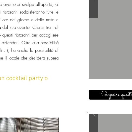
o evento si svolga all'aperto, al
ristoranti soddisferanno tutte le
i ora del giorno e della notte e
 del suo evento. Che si tratti di
esti ristoranti per accogliere
 aziendali. Oltre alla possibilità
li...), ha anche la possibilità di
 se il locale che desidera supera
un cocktail party o
Scoprire questa