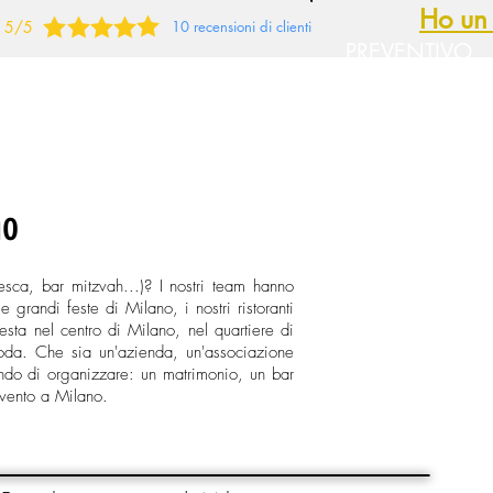
Ho un 
5/5
10 recensioni di clienti
PREVENTIVO
GRATUITO
Per città
Per criteri precisi
no
esca, bar mitzvah...)? I nostri team hanno
e grandi feste di Milano, i nostri ristoranti
esta nel centro di Milano, nel quartiere di
 moda. Che sia un'azienda, un'associazione
cando di organizzare: un matrimonio, un bar
evento a Milano.