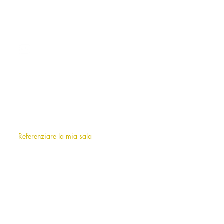
CONTATTO
milano@allianceevenement.com
SU DI NOI
Chi siamo
?
F.A.Q (frequently asked questions)
Referenziare la mia sala
INFORMAZIONI
Note legali
Termini e condizioni d'uso