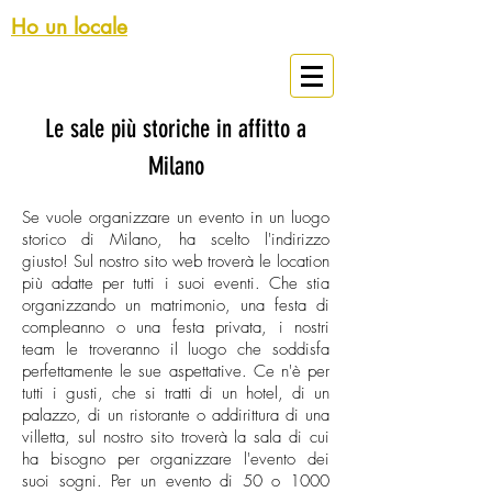
Ho un locale
Spazi Eventi Milano
Le sale più storiche in affitto a
Milano
Se vuole organizzare un evento in un luogo
storico di Milano, ha scelto l'indirizzo
giusto! Sul nostro sito web troverà le location
più adatte per tutti i suoi eventi. Che stia
organizzando un matrimonio, una festa di
compleanno o una festa privata, i nostri
team le troveranno il luogo che soddisfa
perfettamente le sue aspettative. Ce n'è per
tutti i gusti, che si tratti di un hotel, di un
palazzo, di un ristorante o addirittura di una
villetta, sul nostro sito troverà la sala di cui
ha bisogno per organizzare l'evento dei
suoi sogni. Per un evento di 50 o 1000