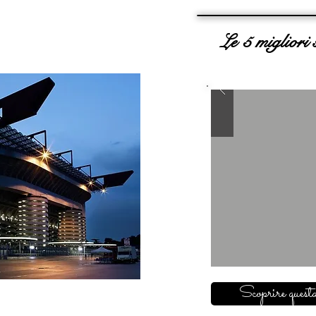
Le 5 migliori 
Scoprire questa