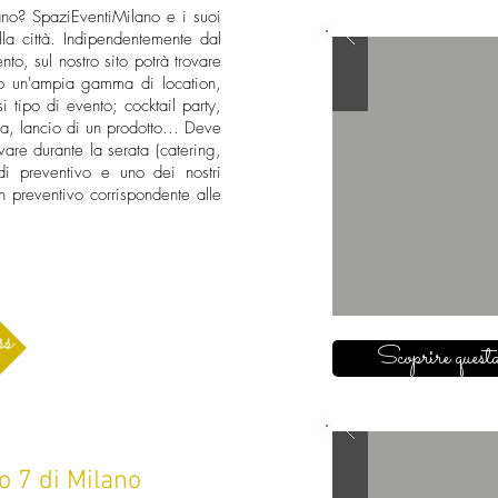
ano? SpaziEventiMilano e i suoi
lla città. Indipendentemente dal
to, sul nostro sito potrà trovare
mo un'ampia gamma di location,
si tipo di evento; cocktail party,
a, lancio di un prodotto... Deve
vare durante la serata (catering,
a di preventivo e uno dei nostri
n preventivo corrispondente alle
ss
Scoprire questa
o 7 di Milano