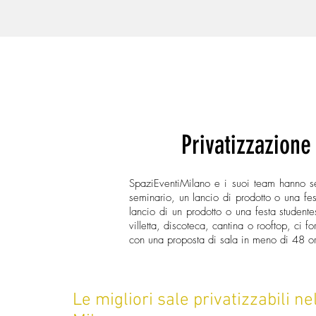
Spazi Eventi Milano
Per tipo di loc
Privatizzazione
SpaziEventiMilano e i suoi team hanno se
seminario, un lancio di prodotto o una fes
lancio di un prodotto o una festa studente
villetta, discoteca, cantina o rooftop, ci fo
con una proposta di sala in meno di 48 o
Le migliori sale privatizzabili ne