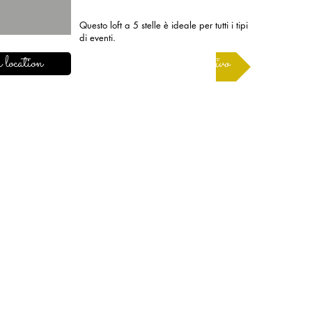
Questo loft a 5 stelle è ideale per tutti i tipi
di eventi.
 location
Richiedere un preventivo
INFORMAZIONI
Note legali
Termini e condizioni d'uso