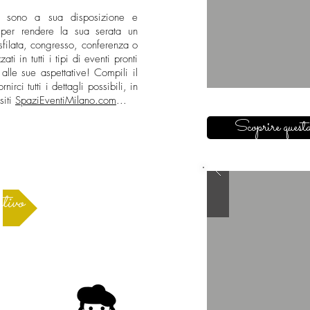
tner sono a sua disposizione e
 per rendere la sua serata un
sfilata, congresso, conferenza o
ti in tutti i tipi di eventi pronti
alle sue aspettative! Compili il
irci tutti i dettagli possibili, in
siti
SpaziEventiMilano.com
...
Scoprire questa
tivo