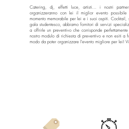
Catering, dj, effetti luce, artisti... i nostri par
organizzeranno con lei il miglior evento possibile
momento memorabile per lei e i suoi ospiti. Cocktail, 
gala studentesco, abbiamo fornitori di servizi specializza
a offrirle un preventivo che corrisponde perfettamente 
nostro modulo di richiesta di preventivo e non esiti a forn
modo da poter organizzare l'evento migliore per lei! Vi
Richiedere un preven