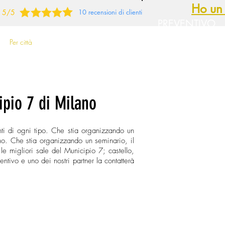
Ho un 
5/5
10 recensioni di clienti
PREVENTIVO
GRATUITO
Per città
Per criteri precisi
ipio 7 di Milano
ti di ogni tipo. Che stia organizzando un
ano. Che stia organizzando un seminario, il
 le migliori sale del Municipio 7; castello,
ventivo e uno dei nostri partner la contatterà