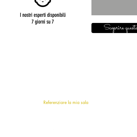
I nostri esperti disponibili
7 giorni su 7
Scoprire questa
SU DI NOI
Chi siamo
?
F.A.Q (frequently asked questions)
Referenziare la mia sala