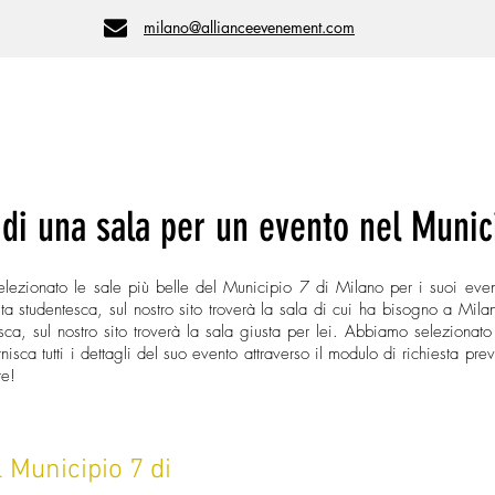
milano@allianceevenement.com
ation
Per tipo di evento
Per numero di persone
 di una sala per un evento nel Munic
lezionato le sale più belle del Municipio 7 di Milano per i suoi even
ta studentesca, sul nostro sito troverà la sala di cui ha bisogno a Mil
sca, sul nostro sito troverà la sala giusta per lei. Abbiamo selezionato
rnisca tutti i dettagli del suo evento attraverso il modulo di richiesta pre
re!
l Municipio 7 di