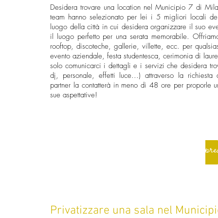
Desidera trovare una location nel Municipio 7 di Mil
team hanno selezionato per lei i 5 migliori locali de
luogo della città in cui desidera organizzare il suo even
il luogo perfetto per una serata memorabile. Offria
rooftop, discoteche, gallerie, villette, ecc. per qualsia
evento aziendale, festa studentesca, cerimonia di laure
solo comunicarci i dettagli e i servizi che desidera tro
dj, personale, effetti luce...) attraverso la richiest
partner la contatterà in meno di 48 ore per proporle u
sue aspettative!
Preventivo expre
Privatizzare una sala nel Municipi