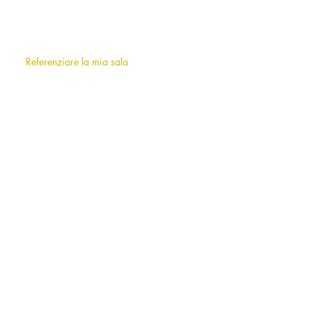
Chi siamo
?
F.A.Q (frequently asked questions)
Referenziare la mia sala
INFORMAZIONI
Note legali
Termini e condizioni d'uso
AFFITTO DI SALE A MILANO E
DINTORNI
Municipio 1 - Centro storico
Municipio 2