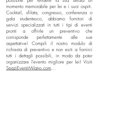
possibile per rendere la sua serata un
momento memorabile per lei e i suoi ospiti.
Cocktail, sfilata, congresso, conferenza o
gala studentesco, abbiamo fornitori di
servizi specializzati in tutti i tipi di eventi
pronti a offrirle un preventivo che
corrisponde perfettamente alle sue
aspettative! Compili il nostro modulo di
richiesta di preventivo e non esiti a fornirci
tutti i dettagli possibili, in modo da poter
organizzare l'evento migliore per lei! Visiti
SpaziEventiMilano.com
...
CONTATTO
milano@allianceevenement.com
SU DI NOI