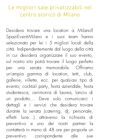
Le migliori sale privatizzabili nel
centro storico di Milano
Desidera trovare una location a Milano?
SpaziEventiMilano e i suoi team hanno
selezionato per lei i 5 migliori locali della
città. Indipendentemente dal luogo della città
in cui desidera organizzare il suo evento,
sul nostro sito potrà trovare il luogo perfetto
per una serata memorabile. Offriamo
un'ampia gamma di location, tetti, club,
gallerie, villette, ecc. per qualsiasi tipo di
evento; cocktail party, festa aziendale, festa
studentesca, cerimonia di laurea, lancio di
un prodotto... Deve solo comunicarci i
dettagli e i servizi che desidera trovare
durante la serata (catering, dj, personale,
effetti luce...) attraverso la richiesta di
preventivo e uno dei nostri partner la
contatterà in meno di 48 ore per proporle un
preventivo corrispondente alle sue