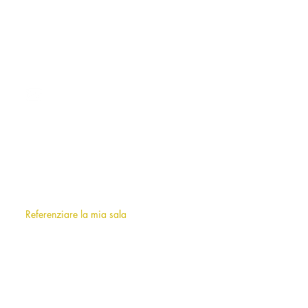
CONTATTO
milano@allianceevenement.com
SU DI NOI
Chi siamo
?
F.A.Q (frequently asked questions)
Referenziare la mia sala
INFORMAZIONI
Note legali
Termini e condizioni d'uso