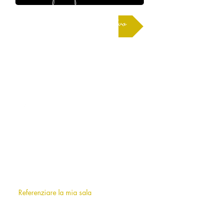
Richiedere un preventivo
CONTATTO
milano@allianceevenement.com
SU DI NOI
Chi siamo
?
F.A.Q (frequently asked questions)
Referenziare la mia sala
INFORMAZIONI