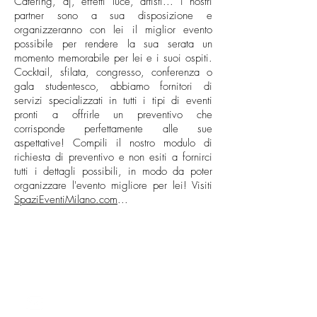
Catering, dj, effetti luce, artisti... i nostri
partner sono a sua disposizione e
organizzeranno con lei il miglior evento
possibile per rendere la sua serata un
momento memorabile per lei e i suoi ospiti.
Cocktail, sfilata, congresso, conferenza o
gala studentesco, abbiamo fornitori di
servizi specializzati in tutti i tipi di eventi
pronti a offrirle un preventivo che
corrisponde perfettamente alle sue
aspettative! Compili il nostro modulo di
richiesta di preventivo e non esiti a fornirci
tutti i dettagli possibili, in modo da poter
organizzare l'evento migliore per lei! Visiti
SpaziEventiMilano.com
...
CONTATTO
milano@allianceevenement.com