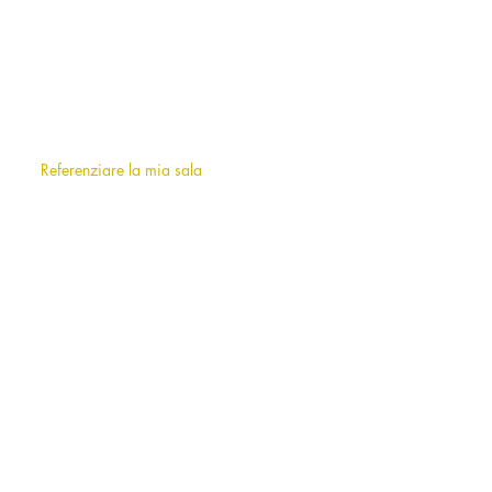
SU DI NOI
Chi siamo
?
F.A.Q (frequently asked questions)
Referenziare la mia sala
INFORMAZIONI
Note legali
Termini e condizioni d'uso
AFFITTO DI SALE A MILANO E
DINTORNI