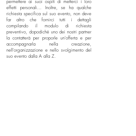
permettere ai suoi ospiti di metterci i loro
effetti personali... Inoltre, se ha qualche
richiesta specifica sul suo evento, non deve
far altro che fornirci tutti i dettagli
compilando il modulo di richiesta
preventivo, dopodiché uno dei nostri partner
la contatterà per proporle un'offerta e per
accompagnarla nella creazione,
nell'organizzazione e nello svolgimento del
suo evento dalla A alla Z.
CONTATTO
milano@allianceevenement.com
SU DI NOI