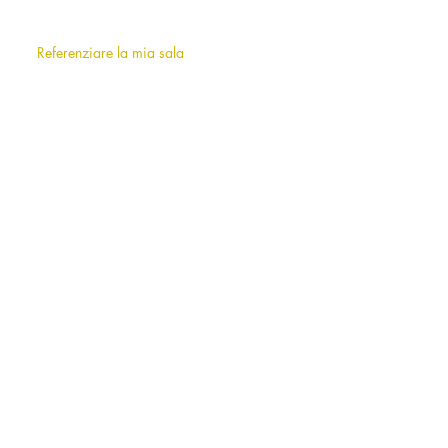
Chi siamo
?
F.A.Q (frequently asked questions)
Referenziare la mia sala
INFORMAZIONI
Note legali
Termini e condizioni d'uso
AFFITTO DI SALE A MILANO E
DINTORNI
Municipio 1 - Centro storico
Municipio 2
Municipio 3
Municipio 4