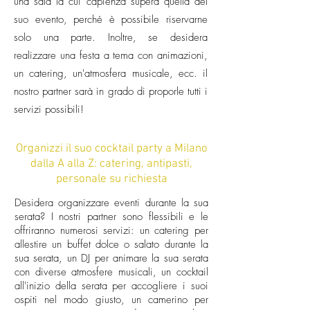
una sala la cui capienza supera quella del
suo evento, perché è possibile riservarne
solo una parte. Inoltre, se desidera
realizzare una festa a tema con animazioni,
un catering, un'atmosfera musicale, ecc. il
nostro partner sarà in grado di proporle tutti i
servizi possibili!
Organizzi il suo cocktail party a Milano
dalla A alla Z: catering, antipasti,
personale su richiesta
Desidera organizzare eventi durante la sua
serata? I nostri partner sono flessibili e le
offriranno numerosi servizi: un catering per
allestire un buffet dolce o salato durante la
sua serata, un DJ per animare la sua serata
con diverse atmosfere musicali, un cocktail
all'inizio della serata per accogliere i suoi
ospiti nel modo giusto, un camerino per