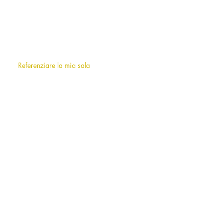
SU DI NOI
Chi siamo
?
F.A.Q (frequently asked questions)
Referenziare la mia sala
INFORMAZIONI
Note legali
Termini e condizioni d'uso
AFFITTO DI SALE A MILANO E
DINTORNI