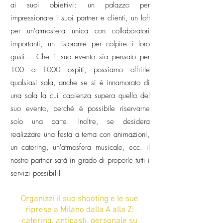
ai suoi obiettivi: un palazzo per
impressionare i suoi partner e clienti, un loft
per un'atmosfera unica con collaboratori
importanti, un ristorante per colpire i loro
gusti... Che il suo evento sia pensato per
100 o 1000 ospiti, possiamo offrirle
qualsiasi sala, anche se si è innamorato di
una sala la cui capienza supera quella del
suo evento, perché è possibile riservarne
solo una parte. Inoltre, se desidera
realizzare una festa a tema con animazioni,
un catering, un'atmosfera musicale, ecc. il
nostro partner sarà in grado di proporle tutti i
servizi possibili!
Organizzi il suo shooting e le sue
riprese a Milano dalla A alla Z:
catering, antipasti, personale su