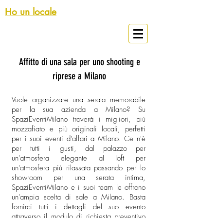
Ho un locale
Spazi Eventi Milano
Affitto di una sala per uno shooting e
riprese a Milano
Vuole organizzare una serata memorabile
per la sua azienda a Milano? Su
SpaziEventiMilano troverà i migliori, più
mozzafiato e più originali locali, perfetti
per i suoi eventi d'affari a Milano. Ce n'è
per tutti i gusti, dal palazzo per
un'atmosfera elegante al loft per
un'atmosfera più rilassata passando per lo
showroom per una serata intima,
SpaziEventiMilano e i suoi team le offrono
un'ampia scelta di sale a Milano. Basta
fornirci tutti i dettagli del suo evento
attraverso il modulo di richiesta preventivo