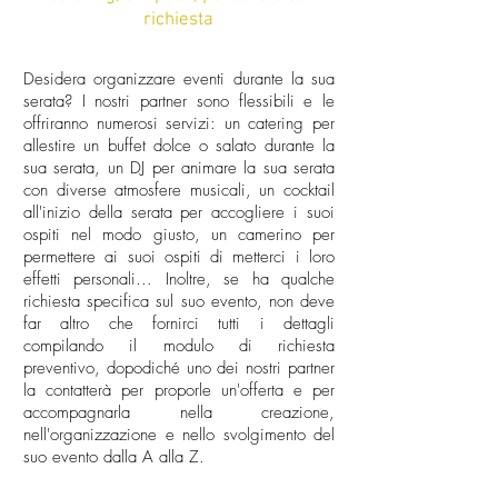
richiesta
Desidera organizzare eventi durante la sua
serata? I nostri partner sono flessibili e le
offriranno numerosi servizi: un catering per
allestire un buffet dolce o salato durante la
sua serata, un DJ per animare la sua serata
con diverse atmosfere musicali, un cocktail
all'inizio della serata per accogliere i suoi
ospiti nel modo giusto, un camerino per
permettere ai suoi ospiti di metterci i loro
effetti personali... Inoltre, se ha qualche
richiesta specifica sul suo evento, non deve
far altro che fornirci tutti i dettagli
compilando il modulo di richiesta
preventivo, dopodiché uno dei nostri partner
la contatterà per proporle un'offerta e per
accompagnarla nella creazione,
nell'organizzazione e nello svolgimento del
suo evento dalla A alla Z.