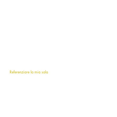
CONTATTO
milano@allianceevenement.com
SU DI NOI
Chi siamo
?
F.A.Q (frequently asked questions)
Referenziare la mia sala
INFORMAZIONI
Note legali
Termini e condizioni d'uso