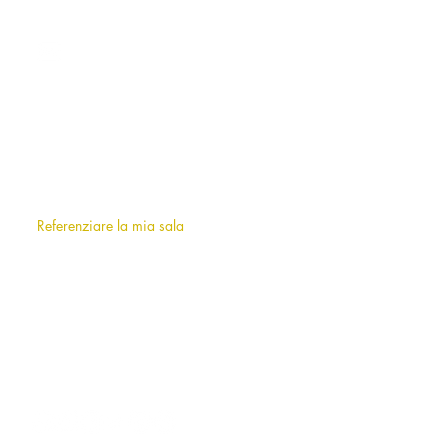
CONTATTO
milano@allianceevenement.com
SU DI NOI
Chi siamo
?
F.A.Q (frequently asked questions)
Referenziare la mia sala
INFORMAZIONI
Note legali
Termini e condizioni d'uso