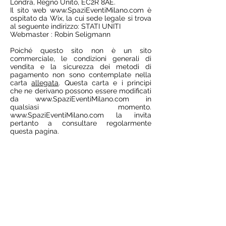
Londra, Regno Unito, EC2R 8AE.
Il sito web
www.SpaziEventiMilano.com
è
ospitato da Wix, la cui sede legale si trova
al seguente indirizzo: STATI UNITI
Webmaster : Robin Seligmann
Poiché questo sito non è un sito
commerciale, le condizioni generali di
vendita e la sicurezza dei metodi di
pagamento non sono contemplate nella
carta
allegata
. Questa carta e i principi
che ne derivano possono essere modificati
da
www.SpaziEventiMilano.com
in
qualsiasi momento.
www.SpaziEventiMilano.com
la invita
pertanto a consultare regolarmente
questa pagina.