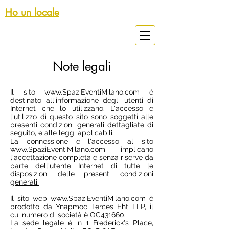
Ho un locale
Spazi Eventi Milano
Note legali
Il sito
www.SpaziEventiMilano.com
è
destinato all'informazione degli utenti di
Internet che lo utilizzano. L'accesso e
l'utilizzo di questo sito sono soggetti alle
presenti condizioni generali dettagliate di
seguito, e alle leggi applicabili.
La connessione e l'accesso al sito
www.SpaziEventiMilano.com
implicano
l'accettazione completa e senza riserve da
parte dell'utente Internet di tutte le
disposizioni delle presenti
condizioni
generali.
Il sito web
www.SpaziEventiMilano.com
è
prodotto da Ynapmoc Terces Eht LLP, il
cui numero di società è OC431660.
La sede legale è in 1 Frederick's Place,