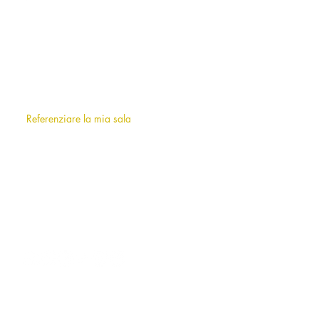
SU DI NOI
Chi siamo
?
F.A.Q (frequently asked questions)
Referenziare la mia sala
INFORMAZIONI
Note legali
Termini e condizioni d'uso
AFFITTO DI SALE A MILANO E