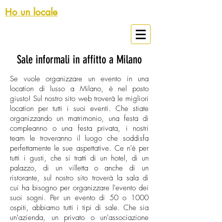
Ho un locale
Spazi Eventi Milano
Sale informali in affitto a Milano
Se vuole organizzare un evento in una
location di lusso a Milano, è nel posto
giusto! Sul nostro sito web troverà le migliori
location per tutti i suoi eventi. Che stiate
organizzando un matrimonio, una festa di
compleanno o una festa privata, i nostri
team le troveranno il luogo che soddisfa
perfettamente le sue aspettative. Ce n'è per
tutti i gusti, che si tratti di un hotel, di un
palazzo, di un villetta o anche di un
ristorante, sul nostro sito troverà la sala di
cui ha bisogno per organizzare l'evento dei
suoi sogni. Per un evento di 50 o 1000
ospiti, abbiamo tutti i tipi di sale. Che sia
un'azienda, un privato o un'associazione